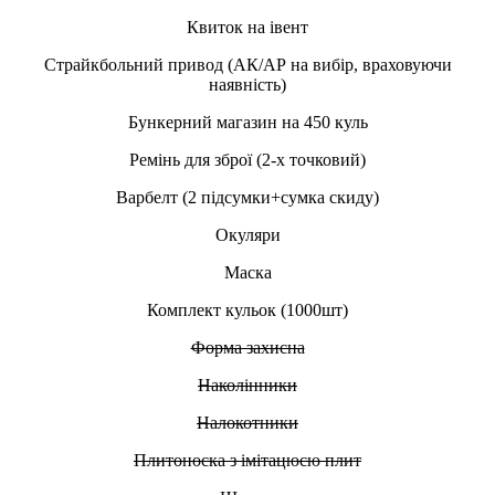
Квиток на івент
Страйкбольний привод (АК/АР на вибір, враховуючи
наявність)
Бункерний магазин на 450 куль
Ремінь для зброї (2-х точковий)
Варбелт (2 підсумки+сумка скиду)
Окуляри
Маска
Комплект кульок (1000шт)
Форма захисна
Наколінники
Налокотники
Плитоноска з імітацюєю плит